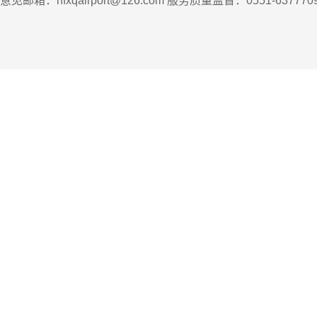
意见邮箱：hfxqairport@126.com 服务质量监督：0551-63777