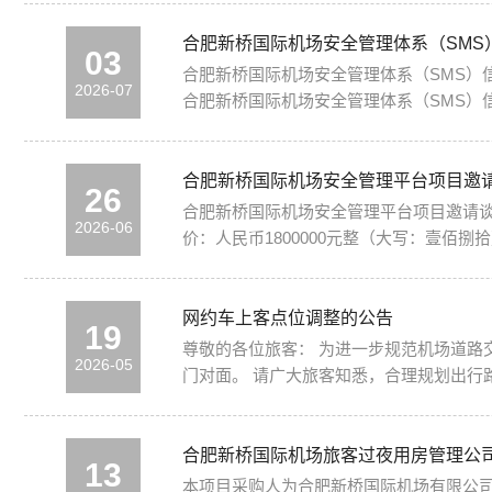
合肥新桥国际机场安全管理体系（SMS
03
合肥新桥国际机场安全管理体系（SMS）信息系统采购项目 谈判结果公示 合肥新桥国际机场安全管理体系（SMS）信
2026-07
合肥新桥国际机场安全管理体系（SMS）信息系统采购项目 二、公示日期 2026年7月3日至7月7日 三、谈判信息 谈判日期：
场公司四楼党委会议室 
合肥新桥国际机场安全管理平台项目邀
26
合肥新桥国际机场安全管理平台项目邀请谈判采购公告 一、项目概况 项目名称：合肥新桥国际机场安全管理平台项目 采购单位
2026-06
价：人民币1800000元整（大写：壹佰捌拾万元整） 服务周期：整体服务周期5年，合同签订之日起90天内完成系统验收，验收工作包
网约车上客点位调整的公告
19
尊敬的各位旅客： 为进一步规范机场道路交通秩序，提升旅客出行的便捷度，自2026年5月20日上午6时起，网约车上客点由原2楼出发层8号门外，调整至1楼到达层5号
2026-05
门对面。 请广大旅客知悉，合理规划
合肥新桥国际机场旅客过夜用房管理公
13
本项目采购人为合肥新桥国际机场有限公司