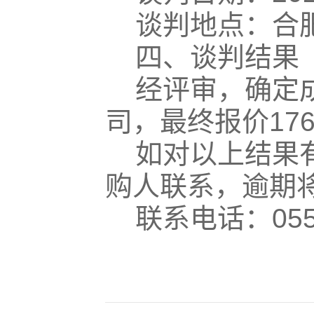
谈判地点：合
四、谈判结果
经评审，确定
司，最终报价
17
如对以上结果
购人联系，逾期
联系电话：
05