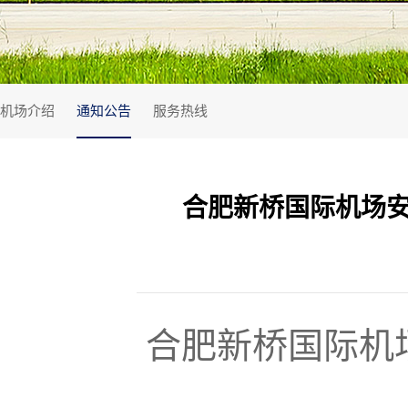
机场介绍
通知公告
服务热线
合肥新桥国际机场安
合肥新桥国际机